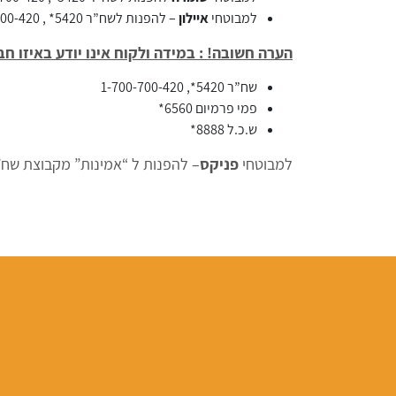
למבוטחי
איילון
– להפנות לשח”ר 5420* , 1-700-700-420
הערה חשובה! : במידה ולקוח אינו יודע באיזו ח
שח”ר 5420*, 1-700-700-420
פמי פרמיום 6560*
ש.כ.ל 8888*
למבוטחי
פניקס
– להפנות ל “אמינות” מקבוצת שח”ר 20