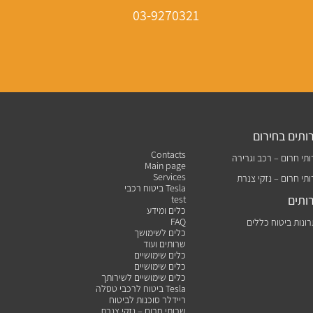
03-9270321
ותים בחירום
Contacts
תי חרום – רכב וגרירה
Main page
Services
תי חרום – נזקי צנרת
ביטוח רכבי Tesla
ותים
test
כלים ומידע
FAQ
ונות ביטוח כללים
כלים לשימושך
שרותים ועוד
כלים שימושיים
כלים שימושיים
כלים שימושיים לשירותך
ביטוח לרכבי טסלה Tesla
ריידלר סוכנות לביטוח
שרותי חרום – נזקי צנרת