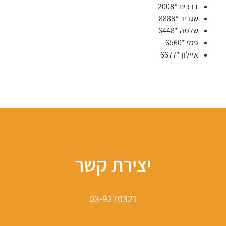
דרכים *2008
שגריר *8888
שלמה *6448
פמי *6560
איילון *6677
יצירת קשר
03-9270321