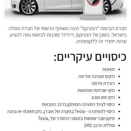
חברת הביטוח “הפניקס” הינה השותף הרשמי של חברת טסלה
בישראל. כסוכן של הפניקס, ריידלר סוכנות לביטוח גאה להציע
שרות ייחודי זה ללקוחותיה.
כיסויים עיקריים:
תאונות
נזקים מגניבה ופריצה
רעידת אדמה
נזקי שביתות ומהומות
נזקי אש וטבע
כיסוי לציוד הטעינה המותקן ברכב המבוטח
כיסוי למפתח ה- -Tesla במקרה של אובדן, נזק תאונתי או גניבה
תיקון שבר שמשות במוסכי ההסדר של ,Tesla
סוללת הרכב (HV)