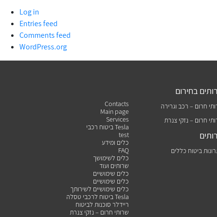
Log in
Entries feed
Comments feed
WordPress.org
ותים בחירום
Contacts
תי חרום – רכב וגרירה
Main page
Services
תי חרום – נזקי צנרת
ביטוח רכבי Tesla
ותים
test
כלים ומידע
FAQ
ונות ביטוח כללים
כלים לשימושך
שרותים ועוד
כלים שימושיים
כלים שימושיים
כלים שימושיים לשירותך
ביטוח לרכבי טסלה Tesla
ריידלר סוכנות לביטוח
שרותי חרום – נזקי צנרת