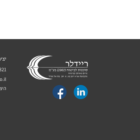
יצי
321
o.il
היצירה 3, קריי